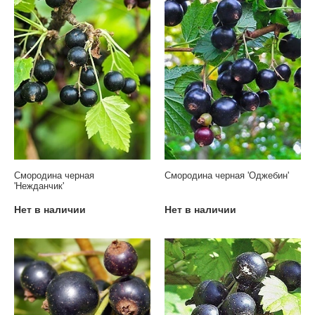
Смородина черная
Смородина черная 'Оджебин'
'Нежданчик'
Нет в наличии
Нет в наличии