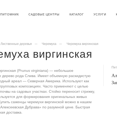
ПИТОМНИК
САДОВЫЕ ЦЕНТРЫ
КАТАЛОГ
УСЛУГИ
Лиственные деревья
Черемуха
Черемуха виргинская
емуха виргинская
Пи
ргинская (Prunus virginiana) — небольшое
Ал
е дерево рода Слива. Имеет объемную раскидистую
родный ареал — Северная Америка. Используют как
За
 групповых композициях. Часто применяют с целью
почвы на садовых участках. Стойко переносит стрижку,
ользуется для формирования оригинальных живых
Купить саженцы черемухи виргинской можно в нашем
«Алексеевская Дубрава» по разумной цене. Быстрая
ная доставка.