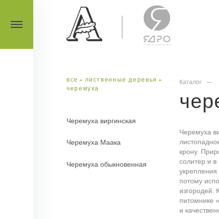
все
лиственные деревья
Каталог
черемуха
чер
Черемуха виргинская
Черемуха ви
листопадно
Черемуха Маака
крону. При
солитер и в
Черемуха обыкновенная
укрепления 
потому исп
изгородей. 
питомнике 
и качествен