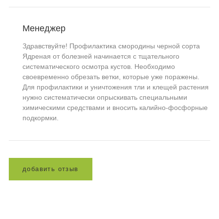
Менеджер
Здравствуйте! Профилактика смородины черной сорта
Ядреная от болезней начинается с тщательного
систематического осмотра кустов. Необходимо
своевременно обрезать ветки, которые уже поражены.
Для профилактики и уничтожения тли и клещей растения
нужно систематически опрыскивать специальными
химическими средствами и вносить калийно-фосфорные
подкормки.
д
о
б
а
в
и
т
ь
о
т
з
ы
в