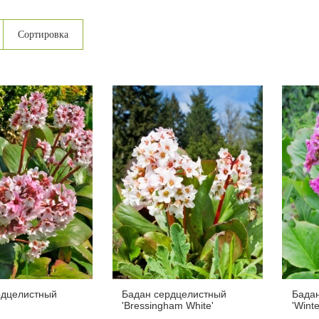
Сортировка
рдцелистный
Бадан сердцелистный
Бада
'Bressingham White'
'Winte