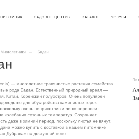
ПИТОМНИК
САДОВЫЕ ЦЕНТРЫ
КАТАЛОГ
УСЛУГИ
Многолетники
Бадан
ан
Пи
enia) — многолетние травянистые растения семейства
Ал
вые рода Бадан. Естественный природный ареал —
я, Китай, Корейский полуостров. Очень популярен
За
адоводстве для обустройства каменистых горок
 поскольку очень неприхотлив и легко переносит
ые колебания сезонных температур. Сохраняет
сть даже в зимний период, поскольку листья не вянут.
дана можно купить с доставкой в нашем питомнике
ая Дубрава» по доступной цене.