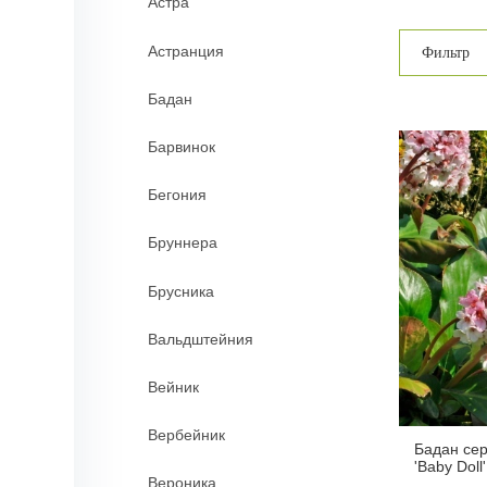
Астра
Астранция
Фильтр
Бадан
Барвинок
Бегония
Бруннера
Брусника
Вальдштейния
Вейник
Вербейник
Бадан се
'Baby Doll'
Вероника