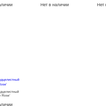
аличии
Нет в наличии
Нет 
рдцелистный
e Rose'
аличии