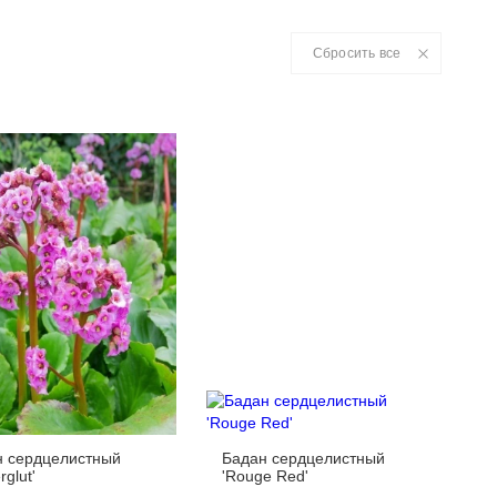
Сбросить все
н сердцелистный
Бадан сердцелистный
rglut'
'Rouge Red'