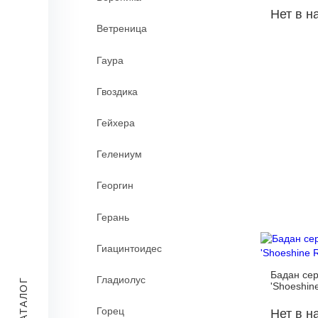
Нет в н
Ветреница
Гаура
Гвоздика
Гейхера
Гелениум
Георгин
Герань
Гиацинтоидес
Бадан се
Гладиолус
КАТАЛОГ
'Shoeshin
Горец
Нет в н