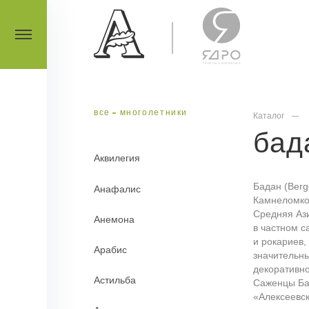
все
многолетники
Каталог
бад
Аквилегия
Бадан (Berg
Анафалис
Камнеломко
Средняя Ази
Анемона
в частном с
и рокариев,
Арабис
значительн
декоративно
Астильба
Саженцы Ба
«Алексеевск