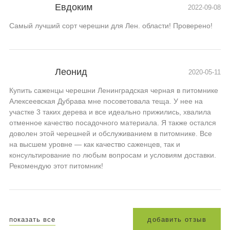
Евдоким
2022-09-08
Самый лучший сорт черешни для Лен. области! Проверено!
Леонид
2020-05-11
Купить саженцы черешни Ленинградская черная в питомнике
Алексеевская Дубрава мне посоветовала теща. У нее на
участке 3 таких дерева и все идеально прижились, хвалила
отменное качество посадочного материала. Я также остался
доволен этой черешней и обслуживанием в питомнике. Все
на высшем уровне — как качество саженцев, так и
консультирование по любым вопросам и условиям доставки.
Рекомендую этот питомник!
показать все
д
о
б
а
в
и
т
ь
о
т
з
ы
в