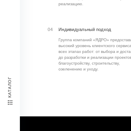
реализацию.
04
Индивидуальный подход
Группа компаний «ЯДРО» предостав
высокий уровень клиентского сервис
всех этапах работ: от выбора и доста
до разработки и реализации проекто
благоустройству, строительству,
озеленению и уходу.
КАТАЛОГ