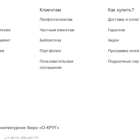
Клиентам
Как купить?
Профессионалам
Доставка и опла
тения
Частным клиентам
Гарантии
умент
Библиотека
Акции
ния
Портфолио
Программа лоял
Пользовательское
Подарочные се
соглашение
рхитектурное бюро «О-КРУГ»
+7 (812) 300-97-77