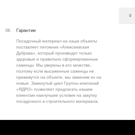
0
06
Гарантии
Посадочный материал на наши объекты
поставляет питомник «Алексеевская
Дубрава», который производит только
здоровые и правильно сформированные
саженцы. Мы уверены в его качестве,
поэтому если высаженные саженцы не
приживутся на объекте, мы заменим их на
новые. Замкнутый цикл Группы компаний
«ЯДРО» позволяет предлагать нашим
клиентам наилучшие условия на закупку
посадочного и строительного материала.