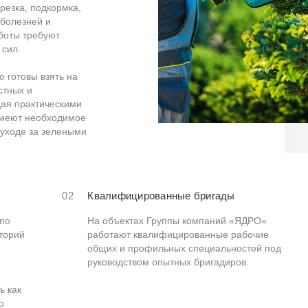
езка, подкормка,
 болезней и
аботы требуют
 сил.
 готовы взять на
стных и
ая практическими
 имеют необходимое
 уходе за зелеными
02
Квалифицированные бригады
 по
На объектах Группы компаний «ЯДРО»
торий
работают квалифицированные рабочие
общих и профильных специальностей под
руководством опытных бригадиров.
ь как
о