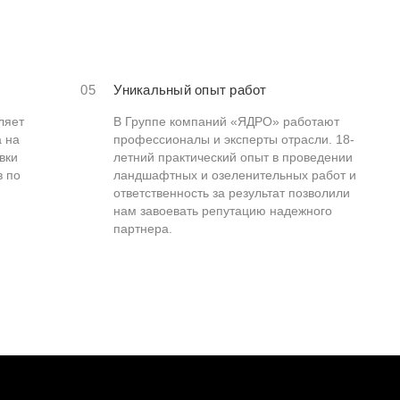
05
Уникальный опыт работ
ляет
В Группе компаний «ЯДРО» работают
а на
профессионалы и эксперты отрасли. 18-
вки
летний практический опыт в проведении
в по
ландшафтных и озеленительных работ и
ответственность за результат позволили
нам завоевать репутацию надежного
партнера.