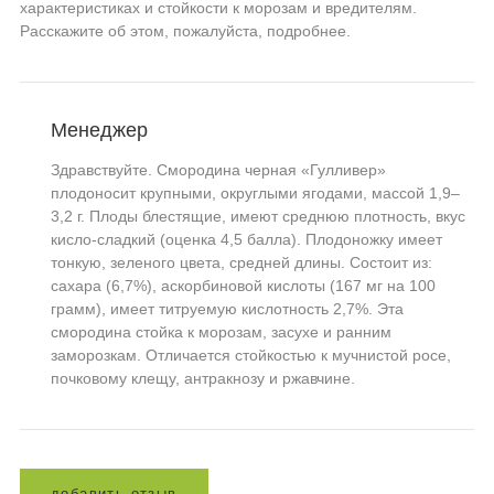
характеристиках и стойкости к морозам и вредителям.
Расскажите об этом, пожалуйста, подробнее.
Менеджер
Здравствуйте. Смородина черная «Гулливер»
плодоносит крупными, округлыми ягодами, массой 1,9–
3,2 г. Плоды блестящие, имеют среднюю плотность, вкус
кисло-сладкий (оценка 4,5 балла). Плодоножку имеет
тонкую, зеленого цвета, средней длины. Состоит из:
сахара (6,7%), аскорбиновой кислоты (167 мг на 100
грамм), имеет титруемую кислотность 2,7%. Эта
смородина стойка к морозам, засухе и ранним
заморозкам. Отличается стойкостью к мучнистой росе,
почковому клещу, антракнозу и ржавчине.
д
о
б
а
в
и
т
ь
о
т
з
ы
в