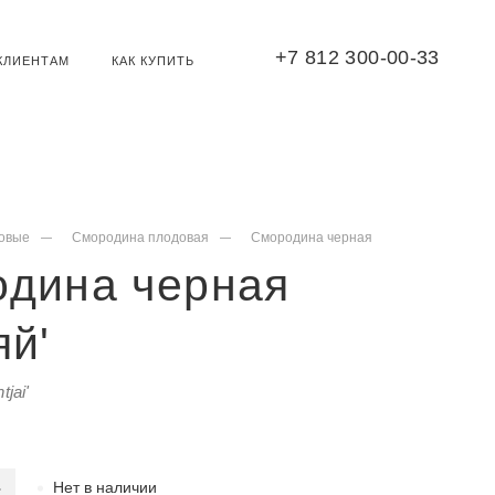
+7 812 300-00-33
КЛИЕНТАМ
КАК КУПИТЬ
овые
Смородина плодовая
Смородина черная
одина черная
яй'
tjai'
Нет в наличии