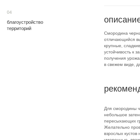
04
описани
благоустройство
территорий
Смородина черна
отличающийся вы
крупные, сладкие
устойчивость к з
получения урожа
в свежем виде, д
рекомен
Для смородины ч
небольшое затен
пересыхающих гр
Желательно пров
взрослых кустов
умеренные, дважд