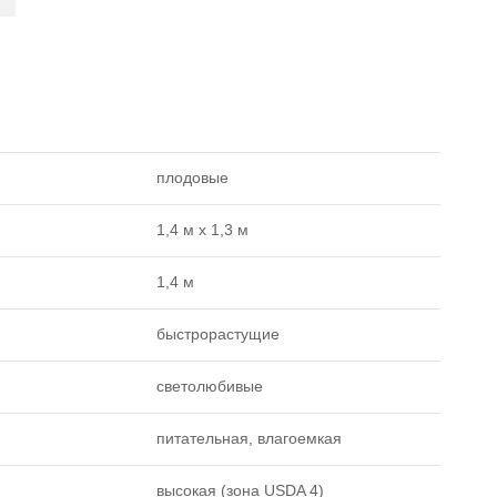
плодовые
1,4 м х 1,3 м
1,4 м
быстрорастущие
светолюбивые
питательная, влагоемкая
высокая (зона USDA 4)