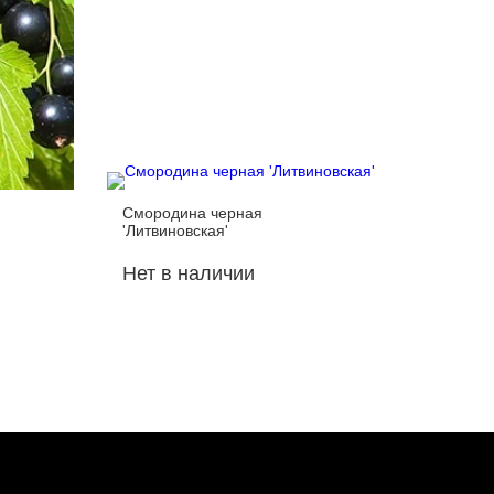
Смородина черная
Смороди
'Литвиновская'
Нет в наличии
Нет в 