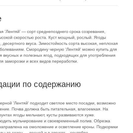
е
я 'Лентяй' — сорт среднепозднего срока созревания,
сокой скоростью роста. Куст мощный, рослый. Ягоды
, десертного вкуса. Зимостойкость сорта высокая, неплохая
аболеваниям. Смородину черную 'Лентяй' можно купить для
я вкусных и полезных ягод, подходящих для употребления
ля заморозки и всех видов переработки.
дации по содержанию
ерной 'Лентяй' подходит светлое место посадки, возможно
ение. Почва должна быть питательная, влагоемкая. На
унтах ягоды мельчают, кусты развиваются хуже.
одить мульчирование и своевременный полив. Обрезка
 направлена на омоложение и осветление кроны. Подкормки
ы за сезон — весной и в августе – сентябре.