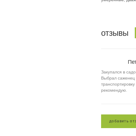
отзывы
Пе
Закупался в садо
Выбрал саженец 
транспортировку
рекомендую.
д
о
б
а
в
и
т
ь
о
т