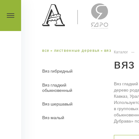
все
лиственные деревья
вяз
Каталог
вяз
Вяз гибридный
Вяз гладкий
Вяз гладкий
дерево род
обыкновенный
Кавказ, Ура
Используетс
Вяз шершавый
в групповых
обыкновенн
Вяз малый
Дубрава» по