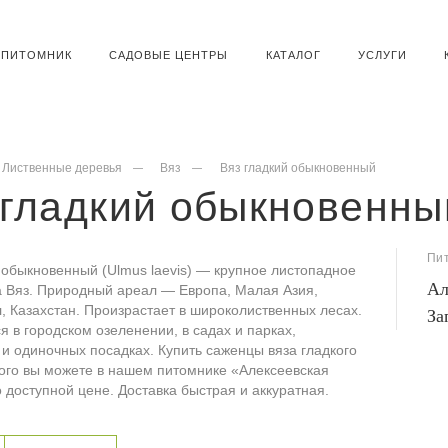
ПИТОМНИК
САДОВЫЕ ЦЕНТРЫ
КАТАЛОГ
УСЛУГИ
Лиственные деревья
Вяз
Вяз гладкий обыкновенный
 гладкий обыкновенны
Пи
 обыкновенный (Ulmus laevis) — крупное листопадное
Ал
а Вяз. Природный ареал — Европа, Малая Азия,
л, Казахстан. Произрастает в широколиственных лесах.
За
я в городском озеленении, в садах и парках,
 и одиночных посадках. Купить саженцы вяза гладкого
ого вы можете в нашем питомнике «Алексеевская
 доступной цене. Доставка быстрая и аккуратная.