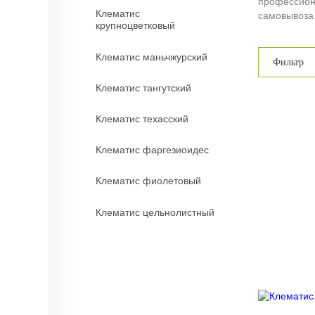
профессиона
Клематис
самовывоза 
крупноцветковый
Клематис маньчжурский
Фильтр
Клематис тангутский
Клематис техасский
Клематис фаргезиоидес
Клематис фиолетовый
Клематис цельнолистный