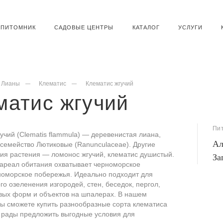
ПИТОМНИК
САДОВЫЕ ЦЕНТРЫ
КАТАЛОГ
УСЛУГИ
Лианы
Клематис
Клематис жгучий
матис жгучий
Пи
учий (Clematis flammula) — деревенистая лиана,
Ал
семейство Лютиковые (Ranunculaceae). Другие
ия растения — ломонос жгучий, клематис душистый.
За
ареал обитания охватывает черноморское
номорское побережья. Идеально подходит для
го озеленения изгородей, стен, беседок, пергол,
вых форм и объектов на шпалерах. В нашем
ы сможете купить разнообразные сорта клематиса
 рады предложить выгодные условия для