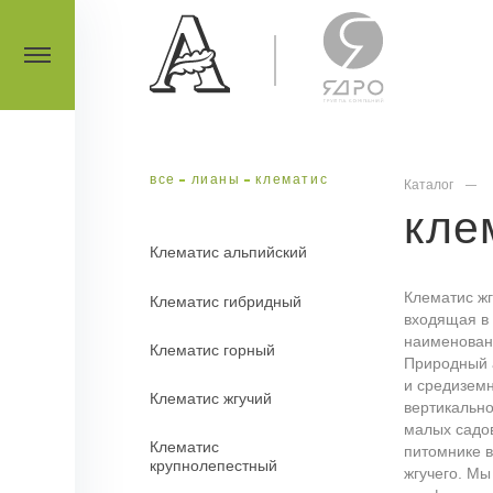
все
лианы
клематис
Каталог
кле
Клематис альпийский
Клематис жг
Клематис гибридный
входящая в 
наименован
Клематис горный
Природный 
и средизем
Клематис жгучий
вертикально
малых садо
Клематис
питомнике в
крупнолепестный
жгучего. Мы