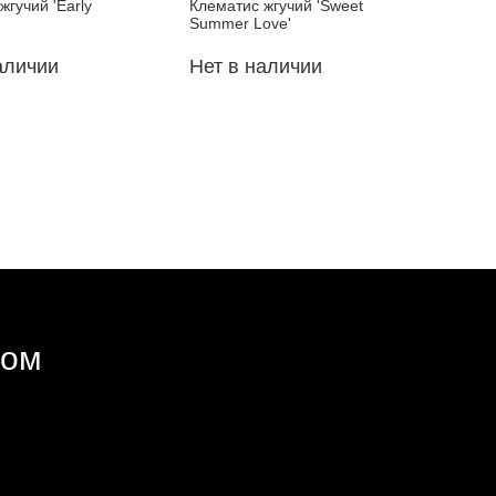
жгучий 'Early
Клематис жгучий 'Sweet
Summer Love'
аличии
Нет в наличии
ром