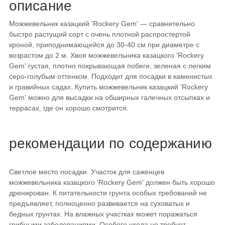
описание
Можжевельник казацкий 'Rockery Gem' — сравнительно
быстро растущий сорт с очень плотной распростертой
кроной, приподнимающейся до 30-40 см при диаметре с
возрастом до 2 м. Хвоя можжевельника казацкого 'Rockery
Gem' густая, плотно покрывающая побеги, зеленая с легким
серо-голубым оттенком. Подходит для посадки в каменистых
и гравийных садах. Купить можжевельник казацкий 'Rockery
Gem' можно для высадки на обширных галечных отсыпках и
террасах, где он хорошо смотрится.
рекомендации по содержанию
Светлое место посадки. Участок для саженцев
можжевельника казацкого 'Rockery Gem' должен быть хорошо
дренирован. К питательности грунта особых требований не
предъявляет, полноценно развивается на суховатых и
бедных грунтах. На влажных участках может поражаться
грибными заболеваниями. Особого ухода не требует.