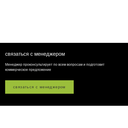
Можжевельник
казацкий
'Rockery
Gem'
Нет в
наличии
связаться с менеджером
Менеджер проконсультирует по всем вопросам и подготовит
коммерческое предложение
связаться с менеджером