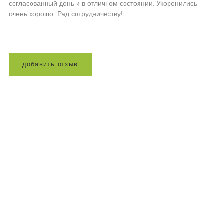
согласованный день и в отличном состоянии. Укоренились
очень хорошо. Рад сотрудничеству!
д
о
б
а
в
и
т
ь
о
т
з
ы
в
Доставка
Доставка оптовых заказов по всей России.
Доставка розничных заказов по Санкт-