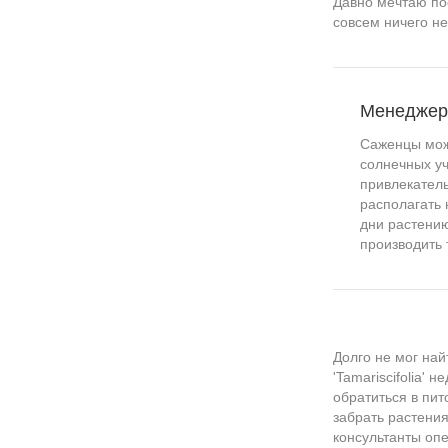
Давно мечтаю пос
совсем ничего не
Менедже
Саженцы можж
солнечных уч
привлекател
располагать 
дни растению
производить 
Долго не мог най
'Tamariscifolia'
обратиться в пит
забрать растения
консультанты оп