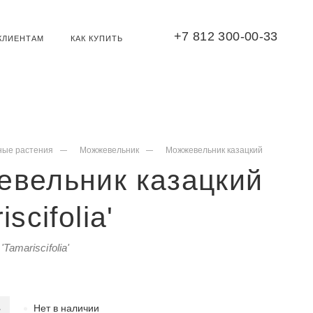
+7 812 300-00-33
КЛИЕНТАМ
КАК КУПИТЬ
ные растения
Можжевельник
Можжевельник казацкий
евельник казацкий
iscifolia'
'Tamariscifolia'
Нет в наличии