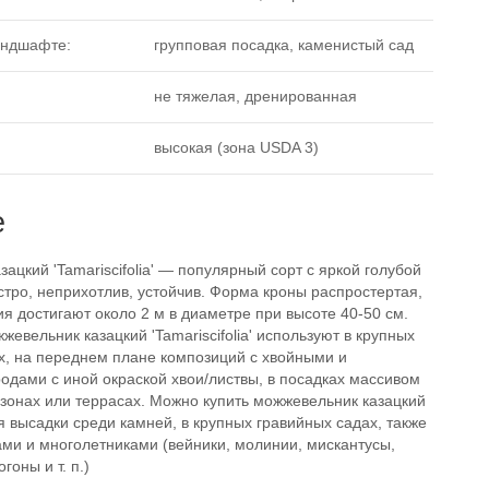
андшафте:
групповая посадка, каменистый сад
не тяжелая, дренированная
высокая (зона USDA 3)
е
ацкий 'Tamariscifolia' — популярный сорт с яркой голубой
стро, неприхотлив, устойчив. Форма кроны распростертая,
я достигают около 2 м в диаметре при высоте 40-50 см.
евельник казацкий 'Tamariscifolia' используют в крупных
х, на переднем плане композиций с хвойными и
одами с иной окраской хвои/листвы, в посадках массивом
азонах или террасах. Можно купить можжевельник казацкий
для высадки среди камней, в крупных гравийных садах, также
ми и многолетниками (вейники, молинии, мискантусы,
гоны и т. п.)