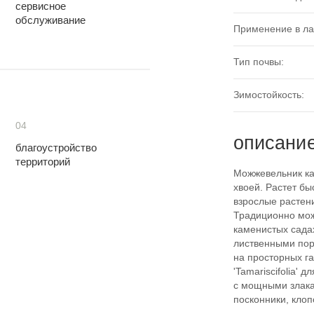
сервисное
обслуживание
Применение в л
Тип почвы:
Зимостойкость:
04
описани
благоустройство
территорий
Можжевельник каз
хвоей. Растет бы
взрослые растени
Традиционно можж
каменистых сада
лиственными пор
на просторных г
'Tamariscifolia' 
с мощными злака
посконники, клопо