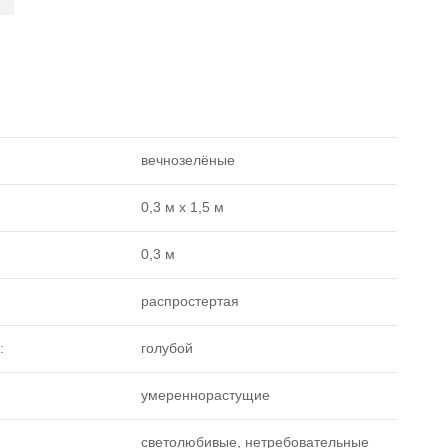
вечнозелёные
0,3 м х 1,5 м
0,3 м
распростертая
:
голубой
умереннорастущие
светолюбивые, нетребовательные