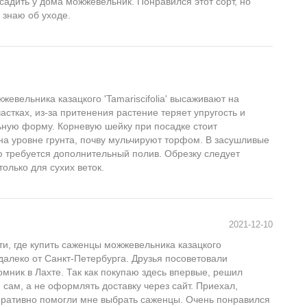
адить у дома можжевельник. Понравился этот сорт, но
 знаю об уходе.
р
евельника казацкого 'Tamariscifolia' высаживают на
астках, из-за притенения растение теряет упругость и
ьную форму. Корневую шейку при посадке стоит
на уровне грунта, почву мульчируют торфом. В засушливые
 требуется дополнительный полив. Обрезку следует
только для сухих веток.
2021-12-10
ти, где купить саженцы можжевельника казацкого
 недалеко от Санкт-Петербурга. Друзья посоветовали
омник в Лахте. Так как покупаю здесь впервые, решил
 сам, а не оформлять доставку через сайт. Приехал,
еративно помогли мне выбрать саженцы. Очень понравился