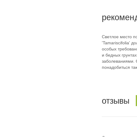
рекомен
Светлое место п
'Tamariscifolia'
особых требован
и бедных грунта
заболеваниями. О
понадобиться та
отзывы