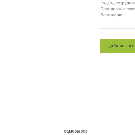
подход сотрудник
Порадовали такж
Благодарю!
д
о
б
а
в
и
т
ь
о
т
самовывоз