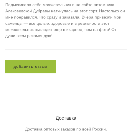
Подыскивала себе можжевельник и на сайте питомника
Алексеевской Дубравы наткнулась на этот сорт. Настолько он
мне понравился, что сразу и заказала. Вчера привезли мои
саженцы — все целые, здоровые и в реальности этот
можжевельник выглядит еще шикарнее, чем на фото! От
души всем рекомендую!
д
о
б
а
в
и
т
ь
о
т
з
ы
в
Доставка
Доставка оптовых заказов по всей России.