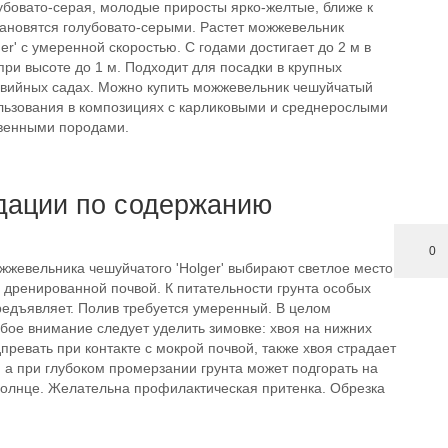
убовато-серая, молодые приросты ярко-желтые, ближе к
тановятся голубовато-серыми. Растет можжевельник
er' с умеренной скоростью. С годами достигает до 2 м в
ри высоте до 1 м. Подходит для посадки в крупных
авийных садах. Можно купить можжевельник чешуйчатый
ользования в композициях с карликовыми и среднерослыми
венными породами.
дации по содержанию
0
жжевельника чешуйчатого 'Holger' выбирают светлое место
, дренированной почвой. К питательности грунта особых
редъявляет. Полив требуется умеренный. В целом
бое внимание следует уделить зимовке: хвоя на нижних
превать при контакте с мокрой почвой, также хвоя страдает
, а при глубоком промерзании грунта может подгорать на
олнце. Желательна профилактическая притенка. Обрезка