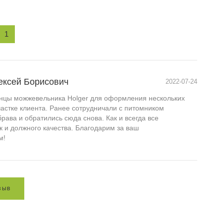
1
ексей Борисович
2022-07-24
нцы можжевельника Holger для оформления нескольких
астке клиента. Ранее сотрудничали с питомником
рава и обратились сюда снова. Как и всегда все
к и должного качества. Благодарим за ваш
м!
з
ы
в