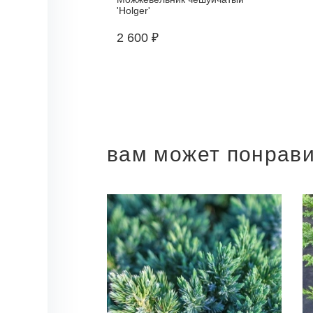
'Holger'
2 600 ₽
вам может понрав