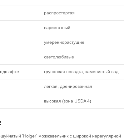
распростертая
:
вариегатный
умереннорастущие
светолюбивые
андшафте:
групповая посадка, каменистый сад
лёгкая, дренированная
высокая (зона USDA 4)
е
шуйчатый 'Holger' можжевельник с широкой нерегулярной