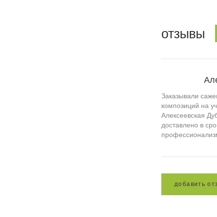
отзывы
Ал
Заказывали саже
композиций на уч
Алексеевская Дуб
доставлено в сро
профессионализ
д
о
б
а
в
и
т
ь
о
т