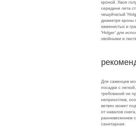
кроной. Хвоя гол
середине лета с
чешуйчатый 'Holg
диаметре кроны п
каменистых и гр
'Holger' для исп
хвойными и лист
рекомен
Для саженцев мо
посадки с легкой
требований не п
неприхотлив, осо
ветвях может под
от навалов снега
ранневесеннем с
санитарная.