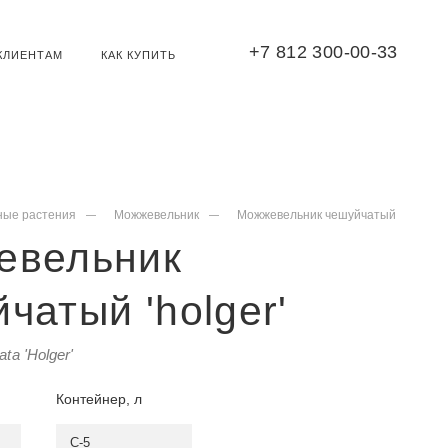
+7 812 300-00-33
КЛИЕНТАМ
КАК КУПИТЬ
ные растения
Можжевельник
Можжевельник чешуйчатый
евельник
чатый 'holger'
ta 'Holger'
Контейнер, л
C-5