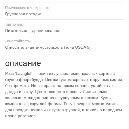
Применение в ландшафте:
групповая посадка
Тип почвы:
питательная, дренированная
Зимостойкость:
относительная зимостойкость (зона USDA 5)
описание
Роза 'Lavaglut' — один из лучших темно-красных сортов в
группе флорибунда. Цветки густомахровые, в крупных кистях,
без аромата. Не выгорают на ярком солнце, устойчивы к
дождю и ветру. Цветет все лето и осень. Листья темно-
зеленые, молодая листва с пурпурным оттенком. Кусты
компактные, округлой формы. Розу 'Lavaglut' можно купить
для посадки нескольких кустов группой, а также на переднем
плане розариев.