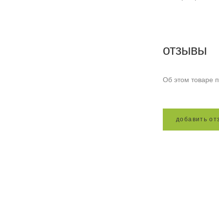
отзывы
Об этом товаре п
д
о
б
а
в
и
т
ь
о
т