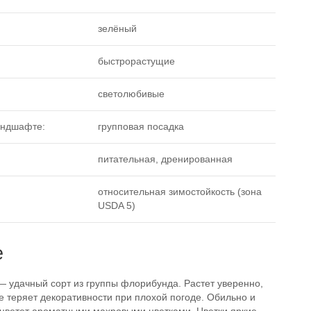
зелёный
быстрорастущие
светолюбивые
андшафте:
групповая посадка
питательная, дренированная
относительная зимостойкость (зона
USDA 5)
е
 — удачный сорт из группы флорибунда. Растет уверенно,
е теряет декоративности при плохой погоде. Обильно и