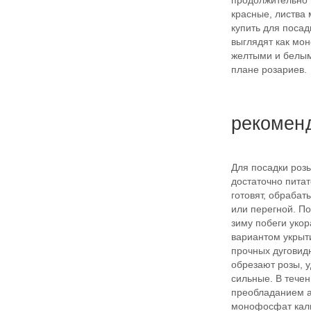
продолжительно 
красные, листва 
купить для посад
выглядят как мон
желтыми и белым
плане розариев.
рекомен
Для посадки розы
достаточно пита
готовят, обрабат
или перегной. По
зиму побеги уко
вариантом укрыт
прочных дуговид
обрезают розы, 
сильные. В тече
преобладанием а
монофосфат кали