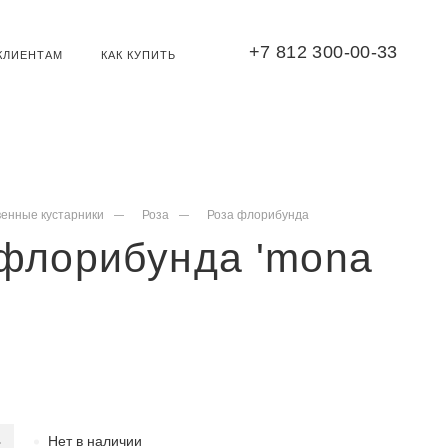
+7 812 300-00-33
КЛИЕНТАМ
КАК КУПИТЬ
венные кустарники
Роза
Роза флорибунда
 флорибунда 'mona
Нет в наличии