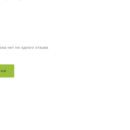
ока нет ни одного отзыва
з
ы
в