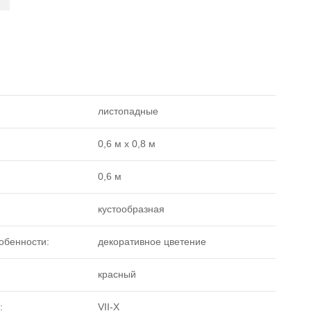
листопадные
0,6 м х 0,8 м
0,6 м
кустообразная
обенности:
декоративное цветение
красный
:
VII-X