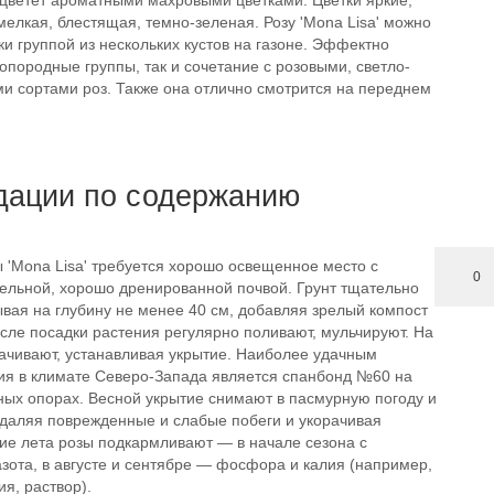
цветет ароматными махровыми цветками. Цветки яркие,
мелкая, блестящая, темно-зеленая. Розу 'Mona Lisa' можно
ки группой из нескольких кустов на газоне. Эффектно
опородные группы, так и сочетание с розовыми, светло-
и сортами роз. Также она отлично смотрится на переднем
дации по содержанию
 'Mona Lisa' требуется хорошо освещенное место с
0
тельной, хорошо дренированной почвой. Грунт тщательно
ывая на глубину не менее 40 см, добавляя зрелый компост
сле посадки растения регулярно поливают, мульчируют. На
рачивают, устанавливая укрытие. Наиболее удачным
ия в климате Северо-Запада является спанбонд №60 на
ных опорах. Весной укрытие снимают в пасмурную погоду и
удаляя поврежденные и слабые побеги и укорачивая
ние лета розы подкармливают — в начале сезона с
зота, в августе и сентябре — фосфора и калия (например,
я, раствор).