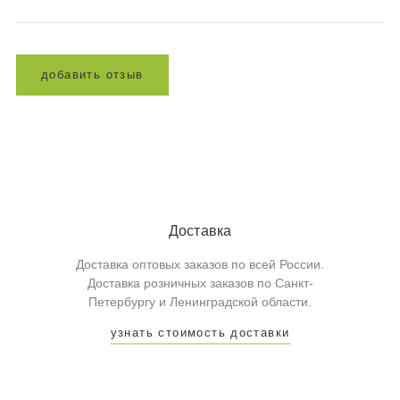
д
о
б
а
в
и
т
ь
о
т
з
ы
в
Доставка
Доставка оптовых заказов по всей России.
Доставка розничных заказов по Санкт-
Петербургу и Ленинградской области.
узнать стоимость доставки