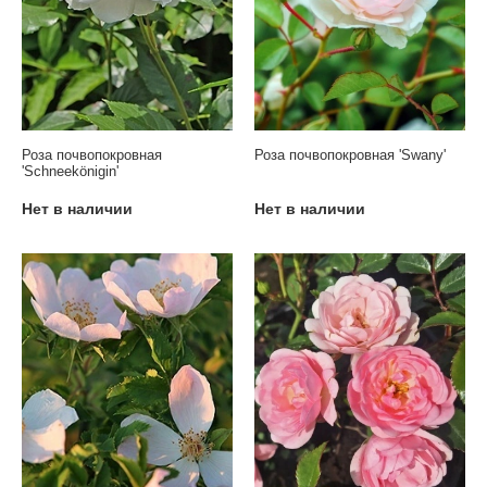
Роза почвопокровная
Роза почвопокровная 'Swany'
'Schneekönigin'
Нет в наличии
Нет в наличии