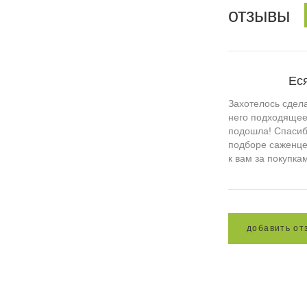
отзывы
Ес
Захотелось сдела
него подходящее
подошла! Спасиб
подборе саженцев
к вам за покупка
д
о
б
а
в
и
т
ь
о
т