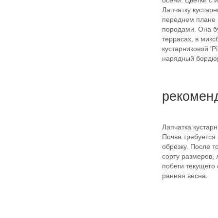
осени. Цветки с
Лапчатку кустарн
переднем плане 
породами. Она б
террасах, в микс
кустарниковой 'P
нарядный бордю
рекомен
Лапчатка кустарн
Почва требуется 
обрезку. После т
сорту размеров, 
побеги текущего 
ранняя весна.