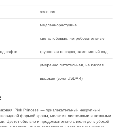
зеленая
медленнорастущие
светолюбивые, нетребовательные
андшафте:
групповая посадка, каменистый сад
умеренно питательная, не кислая
высокая (зона USDA 4)
е
иковая 'Pink Princess' — привлекательный некрупный
ушковидной формой кроны, мелкими листочками и нежными
ми. Цветет обильно и продолжительно с июля до глубокой