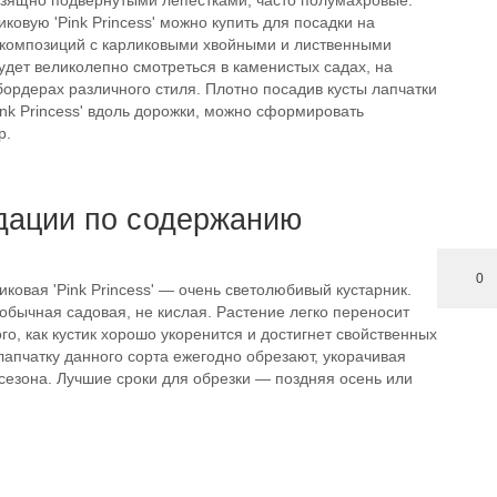
 изящно подвернутыми лепестками, часто полумахровые.
иковую 'Pink Princess' можно купить для посадки на
композиций с карликовыми хвойными и лиственными
удет великолепно смотреться в каменистых садах, на
бордерах различного стиля. Плотно посадив кусты лапчатки
ink Princess' вдоль дорожки, можно сформировать
р.
дации по содержанию
0
иковая 'Pink Princess' — очень светолюбивый кустарник.
обычная садовая, не кислая. Растение легко переносит
ого, как кустик хорошо укоренится и достигнет свойственных
лапчатку данного сорта ежегодно обрезают, укорачивая
сезона. Лучшие сроки для обрезки — поздняя осень или