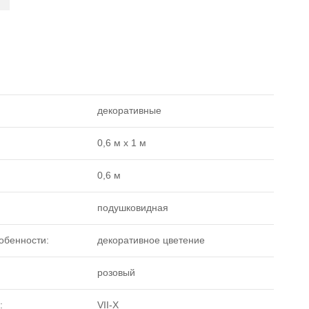
декоративные
0,6 м х 1 м
0,6 м
подушковидная
обенности:
декоративное цветение
розовый
:
VII-X