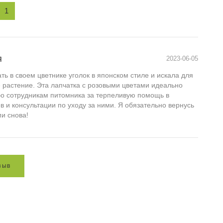
1
я
2023-06-05
ть в своем цветнике уголок в японском стиле и искала для
 растение. Эта лапчатка с розовыми цветами идеально
о сотрудникам питомника за терпеливую помощь в
 и консультации по уходу за ними. Я обязательно вернусь
ми снова!
з
ы
в