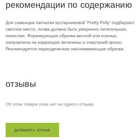
рекомендации по содержанию
Для саженцев лапчатки кустарниковой 'Pretty Polly' подбирают
светлое место, почва должна быть умеренно питательная,
некислая. Формирующая обрезка весной или осенью,
направлена на коррекцию величины и очертаний кроны.
Рекомендуется периодическая омолаживающая обрезка.
отзывы
Об этом товаре пока нет ни одного отзыва
д
о
б
а
в
и
т
ь
о
т
з
ы
в