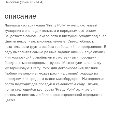
высокая (зона USDA 4)
описание
Лапчатка кустарниковая 'Pretty Polly' — неприхотливый
кустарник с очень длительным и нарядным цветением.
Зацветает в самом начале лета и цветущей уходит под снег.
Цветки некрупные, многочисленные. Светолюбива, к
питательности грунта особых требований не предъявляет. В
саду выполняет самые разные задачи: нижний ярус опушек
или композиций с хвойными и лиственными породами,
бордюры, монопородные группы. Можно купить лапчатку
кустарниковую 'Pretty Polly' для декорирования лестниц
(побеги неколючие, может расти на склоне), хороша на
переднем или среднем плане миксбордеров. Низкорослые
сорта подходят для посадки в каменистом саду. Низкий,
почти стелющийся куст сорта 'Pretty Polly' отличается
розовыми цветками с более ярко окрашенной серединкой
цветка.