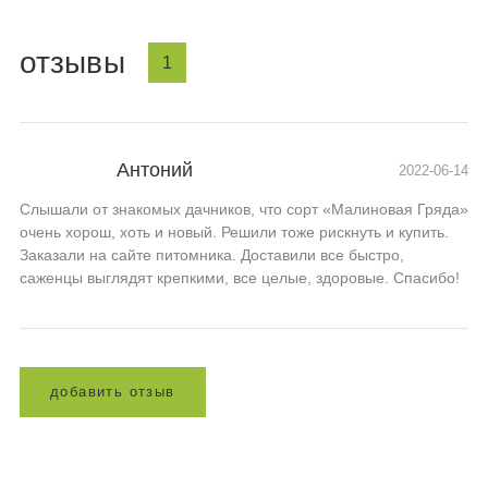
отзывы
1
Антоний
2022-06-14
Слышали от знакомых дачников, что сорт «Малиновая Гряда»
очень хорош, хоть и новый. Решили тоже рискнуть и купить.
Заказали на сайте питомника. Доставили все быстро,
саженцы выглядят крепкими, все целые, здоровые. Спасибо!
д
о
б
а
в
и
т
ь
о
т
з
ы
в