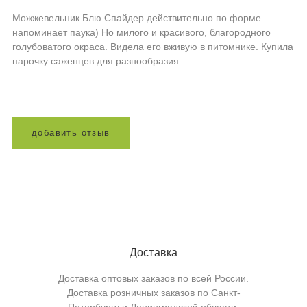
Можжевельник Блю Спайдер действительно по форме
напоминает паука) Но милого и красивого, благородного
голубоватого окраса. Видела его вживую в питомнике. Купила
парочку саженцев для разнообразия.
д
о
б
а
в
и
т
ь
о
т
з
ы
в
Доставка
Доставка оптовых заказов по всей России.
Доставка розничных заказов по Санкт-
Петербургу и Ленинградской области.