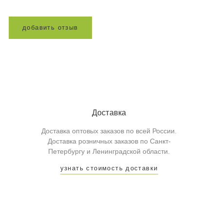
д
о
б
а
в
и
т
ь
о
т
з
ы
в
Доставка
Доставка оптовых заказов по всей России.
Доставка розничных заказов по Санкт-
Петербургу и Ленинградской области.
узнать стоимость доставки