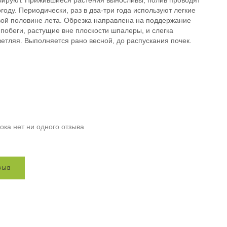
чируют. Прижившиеся растения выносливы, полив проводят
огоду. Периодически, раз в два-три года используют легкие
вой половине лета. Обрезка направлена на поддержание
побеги, растущие вне плоскости шпалеры, и слегка
етляя. Выполняется рано весной, до распускания почек.
ока нет ни одного отзыва
з
ы
в