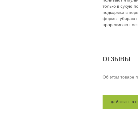
поливают и муль
только в сухую п
подкормки в пер
формы: убирают 
прореживают, осв
отзывы
Об этом товаре п
д
о
б
а
в
и
т
ь
о
т