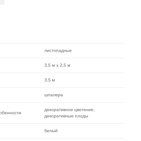
листопадные
3,5 м х 2,5 м
3,5 м
шпалера
декоративное цветение,
обенности:
декоративные плоды
белый