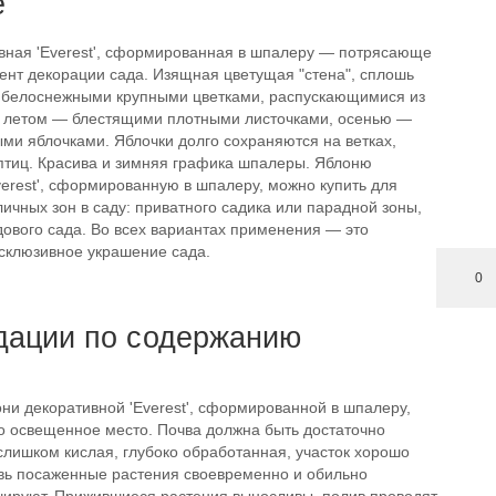
е
вная 'Everest', сформированная в шпалеру — потрясающе
нт декорации сада. Изящная цветущая "стена", сплошь
 белоснежными крупными цветками, распускающимися из
, летом — блестящими плотными листочками, осенью —
ми яблочками. Яблочки долго сохраняются на ветках,
 птиц. Красива и зимняя графика шпалеры. Яблоню
erest', сформированную в шпалеру, можно купить для
ичных зон в саду: приватного садика или парадной зоны,
дового сада. Во всех вариантах применения — это
ксклюзивное украшение сада.
0
дации по содержанию
ни декоративной 'Everest', сформированной в шпалеру,
о освещенное место. Почва должна быть достаточно
слишком кислая, глубоко обработанная, участок хорошо
вь посаженные растения своевременно и обильно