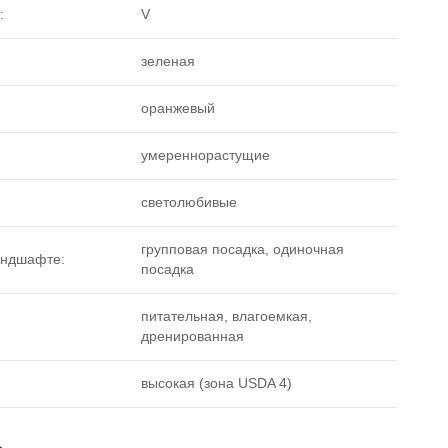
:
V
зеленая
оранжевый
умереннорастущие
светолюбивые
групповая посадка, одиночная
андшафте:
посадка
питательная, влагоемкая,
дренированная
высокая (зона USDA 4)