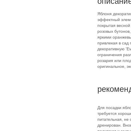
описани
Яблоня декорати
эффектный элеме
покрытая весной
розовых бутонов
яркими оранжевы
привлекая в сад
декоративную 'Ev
ограничения разл
розария или пло
оригинальное, э
рекомен
Для посадки ябло
требуется хорош
питательная, не 
дренирован. Вно