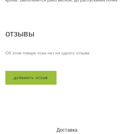
кроны. Выполняется рано весной, до распускания почек.
отзывы
Об этом товаре пока нет ни одного отзыва
д
о
б
а
в
и
т
ь
о
т
з
ы
в
Доставка