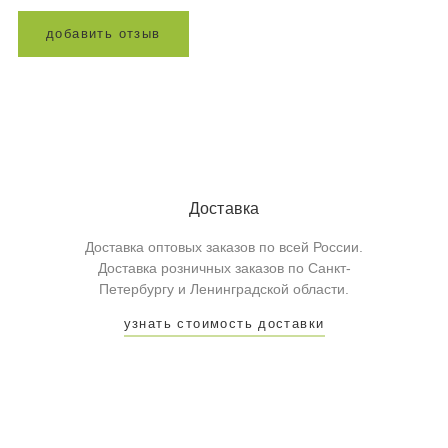
д
о
б
а
в
и
т
ь
о
т
з
ы
в
Доставка
Доставка оптовых заказов по всей России.
Доставка розничных заказов по Санкт-
Петербургу и Ленинградской области.
узнать стоимость доставки