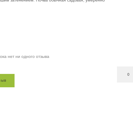
ьшим затенением. Почва обычная садовая, умеренно
ока нет ни одного отзыва
0
з
ы
в