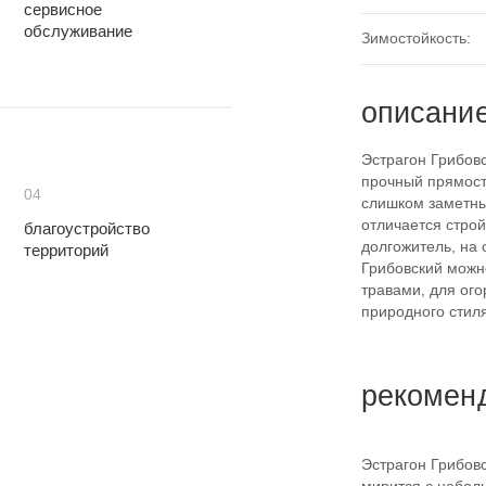
сервисное
обслуживание
Зимостойкость:
описани
Эстрагон Грибов
прочный прямосто
04
слишком заметны
отличается стро
благоустройство
долгожитель, на 
территорий
Грибовский можн
травами, для ого
природного стиля
рекомен
Эстрагон Грибов