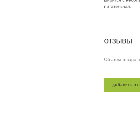
мирится с небол
питательная.
отзывы
Об этом товаре п
д
о
б
а
в
и
т
ь
о
т