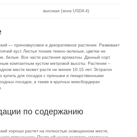
высокая (зона USDA 4)
е
ский — пряновкусовое и декоративное растение. Развивает
ячий куст. Листья тонкие темно-зеленые, цветки не
е, белые. Все части растения ароматны. Данный сорт
йным компактным кустом метровой высоты. Растение –
одном месте может расти не менее 10-15 лет. Эстрагон
о купить для посадок с пряными и лекарственными
родных посадок, а также в крупных миксбордерах
.
дации по содержанию
ский хорошо растет на полностью освещенном месте,