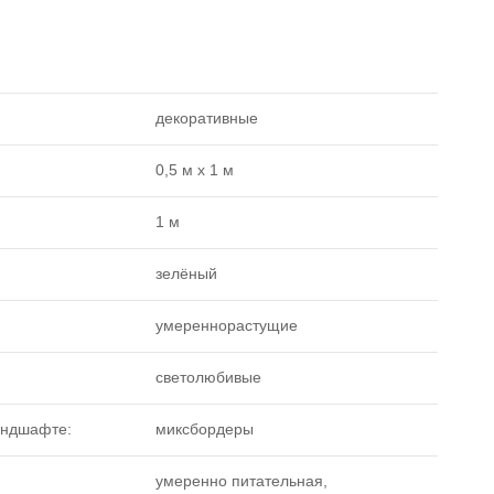
декоративные
0,5 м x 1 м
1 м
зелёный
умереннорастущие
светолюбивые
андшафте:
миксбордеры
умеренно питательная,