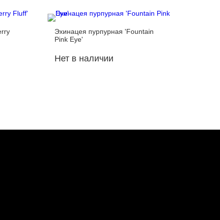
rry
Эхинацея пурпурная 'Fountain
Эхинацея
Pink Eye'
Нет в наличии
Нет в 