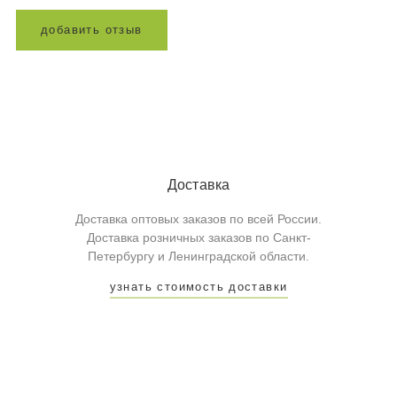
д
о
б
а
в
и
т
ь
о
т
з
ы
в
Доставка
Доставка оптовых заказов по всей России.
Доставка розничных заказов по Санкт-
Петербургу и Ленинградской области.
узнать стоимость доставки