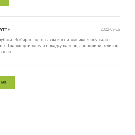
1
атон
2022-09-15
убики. Выбирал по отзывам и в питомнике консультант
ее. Транспортировку и посадку саженцы пережили отлично.
волен.
з
ы
в