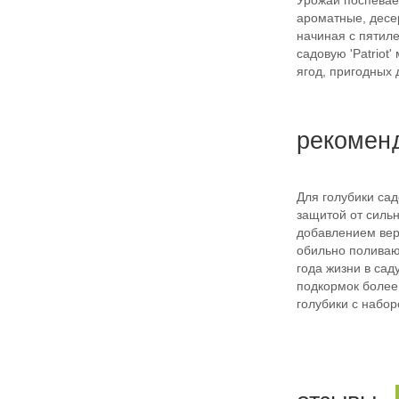
Урожай поспевает
ароматные, десер
начиная с пятилет
садовую 'Patriot
ягод, пригодных 
рекомен
Для голубики сад
защитой от сильн
добавлением вер
обильно поливают
года жизни в сад
подкормок более
голубики с набо