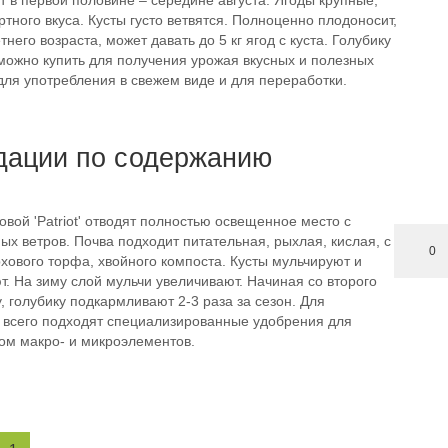
 в первой половине – середине августа. Ягоды крупные,
тного вкуса. Кусты густо ветвятся. Полноценно плодоносит,
него возраста, может давать до 5 кг ягод с куста. Голубику
' можно купить для получения урожая вкусных и полезных
для употребления в свежем виде и для переработки.
дации по содержанию
овой 'Patriot' отводят полностью освещенное место с
ых ветров. Почва подходит питательная, рыхлая, кислая, с
0
хового торфа, хвойного компоста. Кусты мульчируют и
. На зиму слой мульчи увеличивают. Начиная со второго
у, голубику подкармливают 2-3 раза за сезон. Для
 всего подходят специализированные удобрения для
ром макро- и микроэлементов.