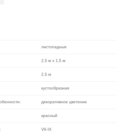
листопадные
2,5 м х 1,5 м
2,5 м
кустообразная
обенности:
декоративное цветение
красный
:
VII-IX