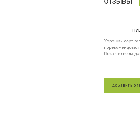
отзывы
Пл
Хороший сорт гол
порекомендовал 
Пока что всем до
д
о
б
а
в
и
т
ь
о
т