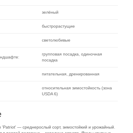
зелёный
быстрорастущие
светолюбивые
групповая посадка, одиночная
андшафте:
посадка
питательная, дренированная
относительная зимостойкость (зона
USDA 6)
е
 'Patriot' — среднерослый сорт, зимостойкий и урожайный.