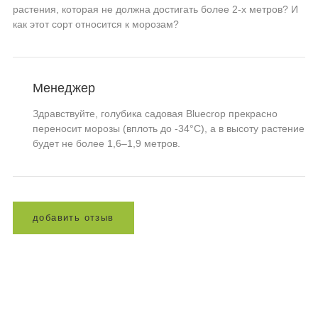
растения, которая не должна достигать более 2-х метров? И
как этот сорт относится к морозам?
Менеджер
Здравствуйте, голубика садовая Bluecrop прекрасно
переносит морозы (вплоть до -34°C), а в высоту растение
будет не более 1,6–1,9 метров.
д
о
б
а
в
и
т
ь
о
т
з
ы
в