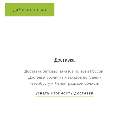
д
о
б
а
в
и
т
ь
о
т
з
ы
в
Доставка
Доставка оптовых заказов по всей России.
Доставка розничных заказов по Санкт-
Петербургу и Ленинградской области.
узнать стоимость доставки