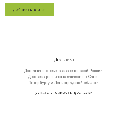
д
о
б
а
в
и
т
ь
о
т
з
ы
в
Доставка
Доставка оптовых заказов по всей России.
Доставка розничных заказов по Санкт-
Петербургу и Ленинградской области.
узнать стоимость доставки