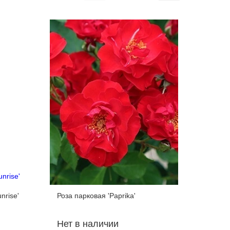
nrise'
Роза парковая 'Paprika'
Роза парк
Нет в наличии
Нет в 