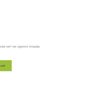
ока нет ни одного отзыва
з
ы
в