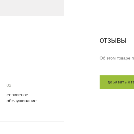
отзывы
Об этом товаре п
д
о
б
а
в
и
т
ь
о
т
02
сервисное
обслуживание