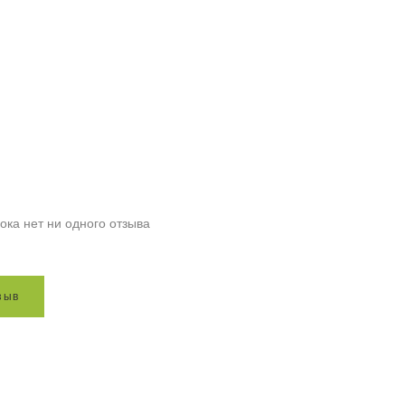
ока нет ни одного отзыва
з
ы
в