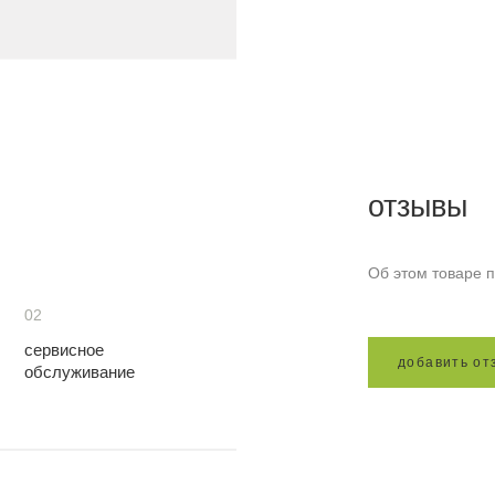
отзывы
Об этом товаре п
02
сервисное
д
о
б
а
в
и
т
ь
о
т
обслуживание