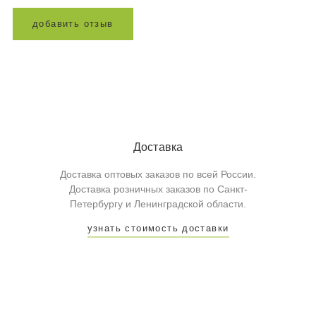
д
о
б
а
в
и
т
ь
о
т
з
ы
в
Доставка
Доставка оптовых заказов по всей России.
Доставка розничных заказов по Санкт-
Петербургу и Ленинградской области.
узнать стоимость доставки