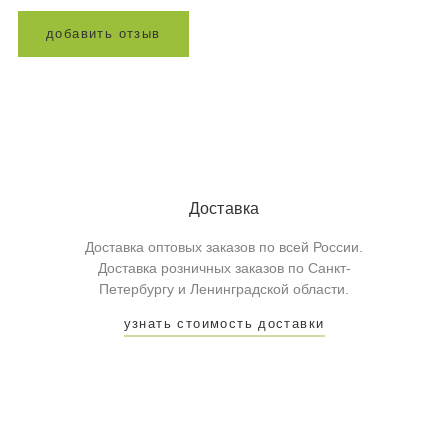
д
о
б
а
в
и
т
ь
о
т
з
ы
в
Доставка
Доставка оптовых заказов по всей России.
Доставка розничных заказов по Санкт-
Петербургу и Ленинградской области.
узнать стоимость доставки