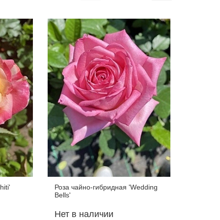
iti'
Роза чайно-гибридная 'Wedding
Роза ча
Bells'
'Winscho
Нет в наличии
Нет в 