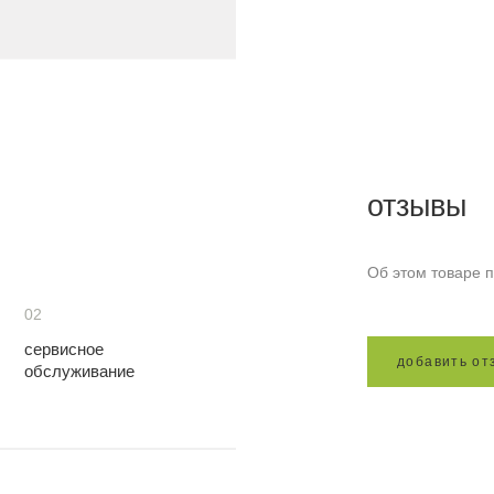
отзывы
Об этом товаре п
02
сервисное
д
о
б
а
в
и
т
ь
о
т
обслуживание