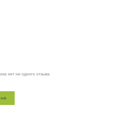
ока нет ни одного отзыва
з
ы
в