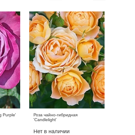
 Purple'
Роза чайно-гибридная
Роза чай
'Candlelight'
Lady'
Нет в наличии
Нет в 