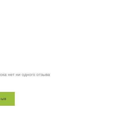
ока нет ни одного отзыва
з
ы
в