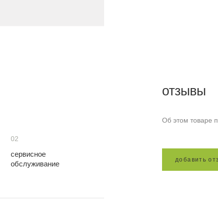
отзывы
Об этом товаре п
02
сервисное
д
о
б
а
в
и
т
ь
о
т
обслуживание