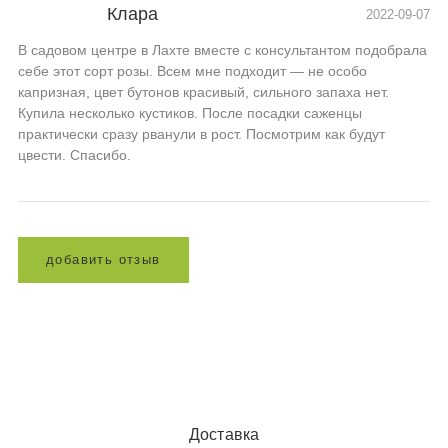
Клара
2022-09-07
В садовом центре в Лахте вместе с консультантом подобрала
себе этот сорт розы. Всем мне подходит — не особо
капризная, цвет бутонов красивый, сильного запаха нет.
Купила несколько кустиков. После посадки саженцы
практически сразу рванули в рост. Посмотрим как будут
цвести. Спасибо.
д
о
б
а
в
и
т
ь
о
т
з
ы
в
Доставка