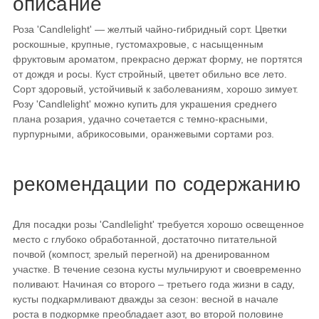
описание
Роза 'Candlelight' — желтый чайно-гибридный сорт. Цветки
роскошные, крупные, густомахровые, с насыщенным
фруктовым ароматом, прекрасно держат форму, не портятся
от дождя и росы. Куст стройный, цветет обильно все лето.
Сорт здоровый, устойчивый к заболеваниям, хорошо зимует.
Розу 'Candlelight' можно купить для украшения среднего
плана розария, удачно сочетается с темно-красными,
пурпурными, абрикосовыми, оранжевыми сортами роз.
рекомендации по содержанию
Для посадки розы 'Candlelight' требуется хорошо освещенное
место с глубоко обработанной, достаточно питательной
почвой (компост, зрелый перегной) на дренированном
участке. В течение сезона кусты мульчируют и своевременно
поливают. Начиная со второго – третьего года жизни в саду,
кусты подкармливают дважды за сезон: весной в начале
роста в подкормке преобладает азот, во второй половине