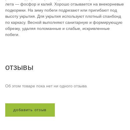
лета — фосфор и калий. Хорошо отзывается на внекорневые
подкормки. На зиму побеги подрезают или пригибают под
высоту укрытия. Для укрытия используют плотный спанбонд
по каркасу. Весной выполняют санитарную и формирующую
обрезку, удаляя поломанные и слабые, искривленные
побеги.
отзывы
Об этом товаре пока нет ни одного отзыва
д
о
б
а
в
и
т
ь
о
т
з
ы
в