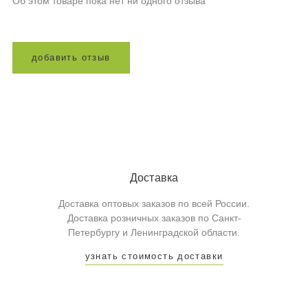
Об этом товаре пока нет ни одного отзыва
д
о
б
а
в
и
т
ь
о
т
з
ы
в
Доставка
Доставка оптовых заказов по всей России.
Доставка розничных заказов по Санкт-
Петербургу и Ленинградской области.
узнать стоимость доставки