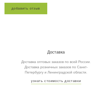
д
о
б
а
в
и
т
ь
о
т
з
ы
в
Доставка
Доставка оптовых заказов по всей России.
Доставка розничных заказов по Санкт-
Петербургу и Ленинградской области.
узнать стоимость доставки