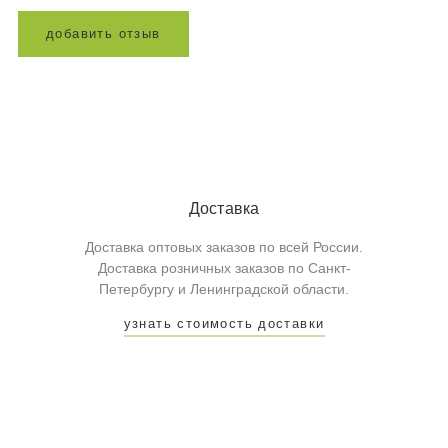
д
о
б
а
в
и
т
ь
о
т
з
ы
в
Доставка
Доставка оптовых заказов по всей России.
Доставка розничных заказов по Санкт-
Петербургу и Ленинградской области.
узнать стоимость доставки