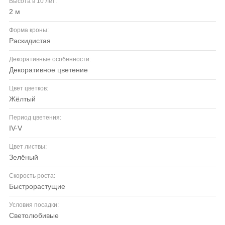
Высота в 10 лет:
2 м
Форма кроны:
раскидистая
Декоративные особенности:
декоративное цветение
Цвет цветков:
жёлтый
Период цветения:
IV-V
Цвет листвы:
зелёный
Скорость роста:
быстрорастущие
Условия посадки:
светолюбивые