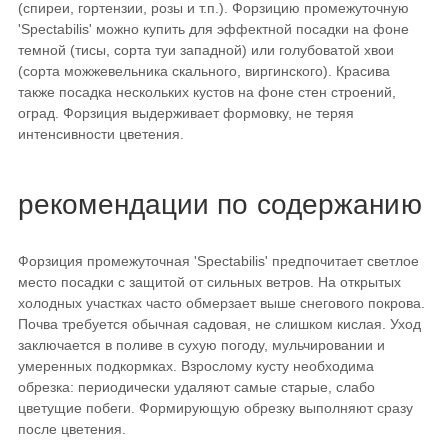
(спиреи, гортензии, розы и т.п.). Форзицию промежуточную
'Spectabilis' можно купить для эффектной посадки на фоне
темной (тисы, сорта туи западной) или голубоватой хвои
(сорта можжевельника скального, виргинского). Красива
также посадка нескольких кустов на фоне стен строений,
оград. Форзиция выдерживает формовку, не теряя
интенсивности цветения.
рекомендации по содержанию
Форзиция промежуточная 'Spectabilis' предпочитает светлое
место посадки с защитой от сильных ветров. На открытых
холодных участках часто обмерзает выше снегового покрова.
Почва требуется обычная садовая, не слишком кислая. Уход
заключается в поливе в сухую погоду, мульчировании и
умеренных подкормках. Взрослому кусту необходима
обрезка: периодически удаляют самые старые, слабо
цветущие побеги. Формирующую обрезку выполняют сразу
после цветения.