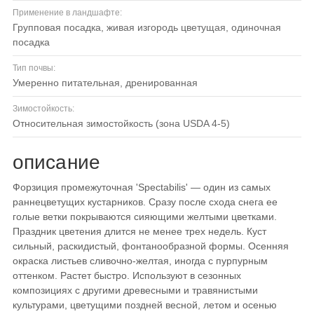
Применение в ландшафте:
групповая посадка, живая изгородь цветущая, одиночная
посадка
Тип почвы:
умеренно питательная, дренированная
Зимостойкость:
относительная зимостойкость (зона USDA 4-5)
описание
Форзиция промежуточная 'Spectabilis' — один из самых
раннецветущих кустарников. Сразу после схода снега ее
голые ветки покрываются сияющими желтыми цветками.
Праздник цветения длится не менее трех недель. Куст
сильный, раскидистый, фонтанообразной формы. Осенняя
окраска листьев сливочно-желтая, иногда с пурпурным
оттенком. Растет быстро. Используют в сезонных
композициях с другими древесными и травянистыми
культурами, цветущими поздней весной, летом и осенью