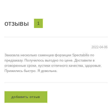
отзывы
1
2022-04-06
Заказала несколько саженцев форзиции Spectabilis по
предзаказу. Получилось выгодно по цене. Доставили в
оговоренные сроки, кустики отличного качества, здоровые.
Прижились быстро. Я довольна.
д
о
б
а
в
и
т
ь
о
т
з
ы
в