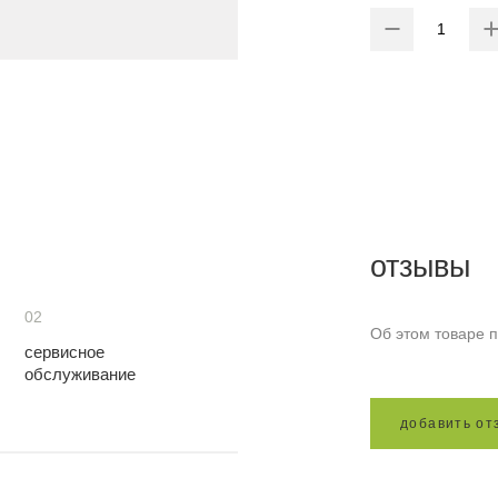
отзывы
02
Об этом товаре п
сервисное
обслуживание
д
о
б
а
в
и
т
ь
о
т