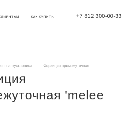
+7 812 300-00-33
КЛИЕНТАМ
КАК КУПИТЬ
венные кустарники
Форзиция промежуточная
иция
жуточная 'melee