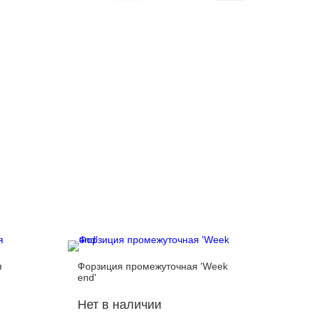
я
Форзиция промежуточная 'Week
Стефан
end'
надрезан
Нет в наличии
Нет в 