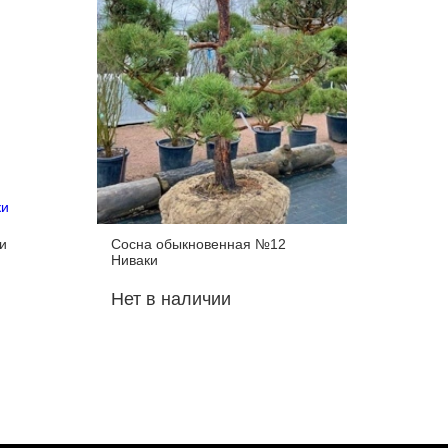
и
Сосна обыкновенная №12
Сосна о
Ниваки
Ниваки
Нет в наличии
Нет в 