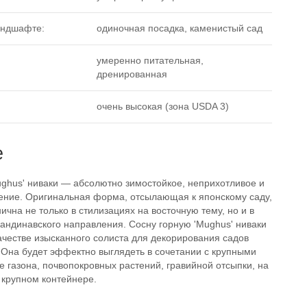
андшафте:
одиночная посадка, каменистый сад
умеренно питательная,
дренированная
очень высокая (зона USDA 3)
е
ughus' ниваки — абсолютно зимостойкое, неприхотливое и
ение. Оригинальная форма, отсылающая к японскому саду,
ична не только в стилизациях на восточную тему, но и в
кандинавского направления. Сосну горную 'Mughus' ниваки
ачестве изысканного солиста для декорирования садов
 Она будет эффектно выглядеть в сочетании с крупными
 газона, почвопокровных растений, гравийной отсыпки, на
 крупном контейнере.