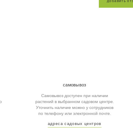
д
о
б
а
в
и
т
ь
о
т
самовывоз
Самовывоз доступен при наличии
о
растений в выбранном садовом центре.
Уточнить наличие можно у сотрудников
по телефону или электронной почте.
адреса садовых центров