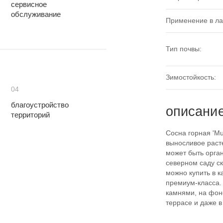
сервисное
обслуживание
Применение в л
Тип почвы:
Зимостойкость:
04
благоустройство
описани
территорий
Сосна горная 'M
выносливое раст
может быть орган
северном саду с
можно купить в к
премиум-класса.
камнями, на фоне
террасе и даже в