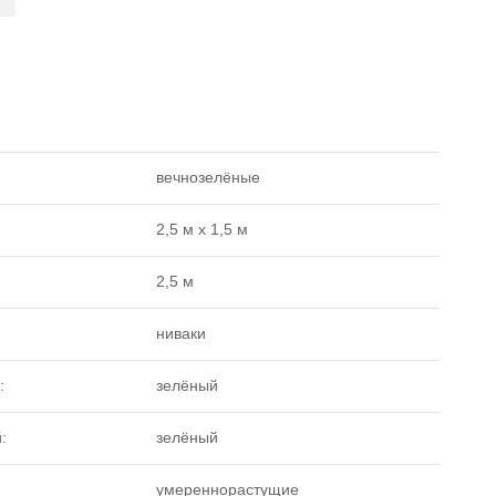
вечнозелёные
2,5 м х 1,5 м
2,5 м
ниваки
:
зелёный
:
зелёный
умереннорастущие