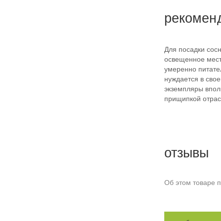
рекомен
Для посадки сосн
освещенное мест
умеренно питате
нуждается в сво
экземпляры впол
прищипкой отрас
отзывы
Об этом товаре п