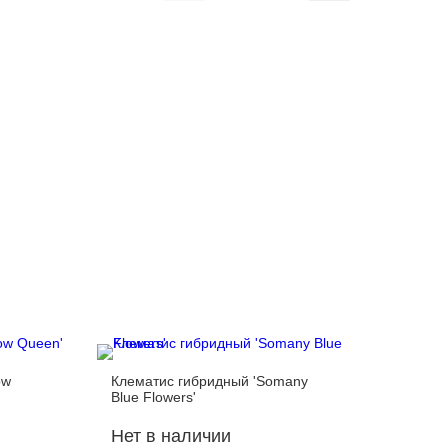
ow
Клематис гибридный 'Somany
Клемати
Blue Flowers'
Lavender
Нет в наличии
Нет в 