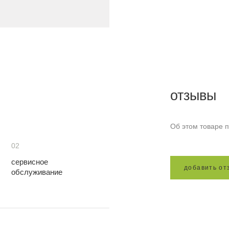
отзывы
Об этом товаре п
02
сервисное
д
о
б
а
в
и
т
ь
о
т
обслуживание