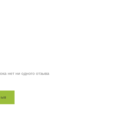
ока нет ни одного отзыва
з
ы
в