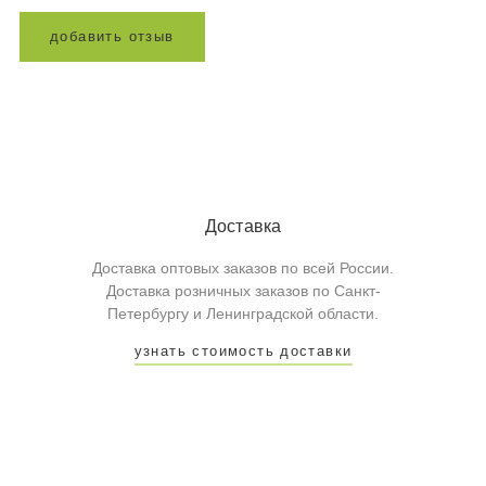
д
о
б
а
в
и
т
ь
о
т
з
ы
в
Доставка
Доставка оптовых заказов по всей России.
Доставка розничных заказов по Санкт-
Петербургу и Ленинградской области.
узнать стоимость доставки