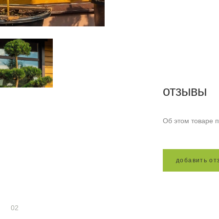
отзывы
Об этом товаре п
д
о
б
а
в
и
т
ь
о
т
02