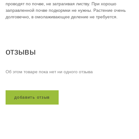
проводят по почве, не затрагивая листву. При хорошо
заправленной почве подкормки не нужны. Растение очень
долговечно, в омолаживающее деление не требуется.
отзывы
Об этом товаре пока нет ни одного отзыва
д
о
б
а
в
и
т
ь
о
т
з
ы
в